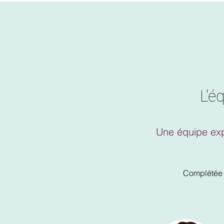
L'é
Une équipe exp
Complétée 