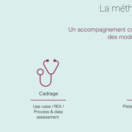
La méth
Un accompagnement con
des modu
Cadrage
Use case / ROI /
Pilot
Process & data
assessment